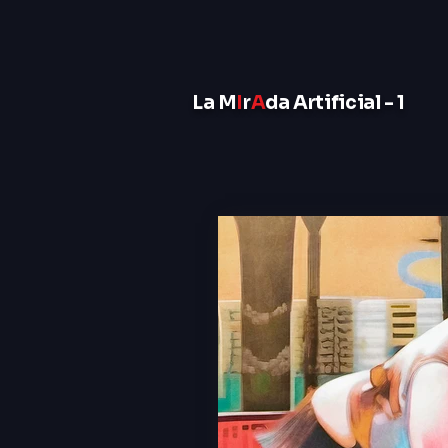
La M
I
r
A
da Artificial - 1