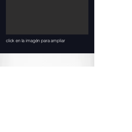
click en la imagén para ampliar
PRIVACIDAD
CONTACTO
VISITAR BLOG
© Todas las imágenes estan protegidas por
derechos de autor