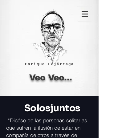
Enrique Lejárraga
Veo Veo...
Solosjuntos
“Dicése de las personas solitarias,
que sufren la ilusión de estar en
compañía de otros a través de